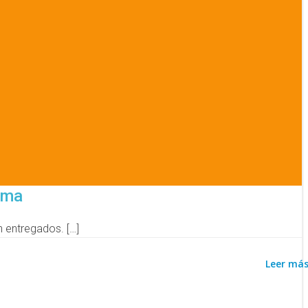
tema
 entregados. […]
Leer má