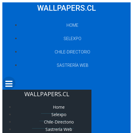
Saltar
WALLPAPERS.CL
al
contenido
HOME
SELEXPO
CHILE-DIRECTORIO
SASTRERÍA WEB
WALLPAPERS.CL
Home
Selexpo
Chile-Directorio
Sastrería Web