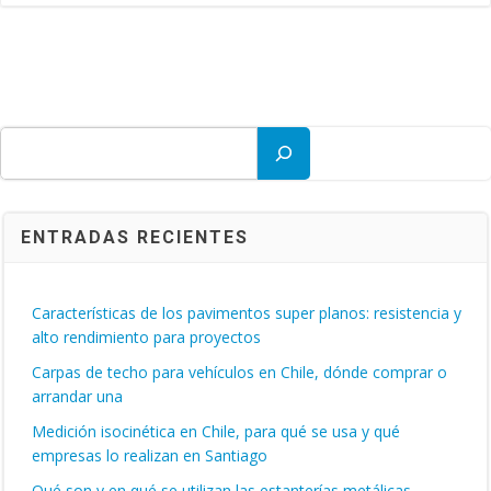
Buscar
ENTRADAS RECIENTES
Características de los pavimentos super planos: resistencia y
alto rendimiento para proyectos
Carpas de techo para vehículos en Chile, dónde comprar o
arrandar una
Medición isocinética en Chile, para qué se usa y qué
empresas lo realizan en Santiago
Qué son y en qué se utilizan las estanterías metálicas