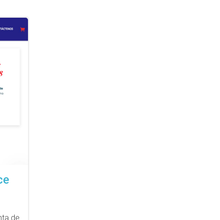
ce
nta de