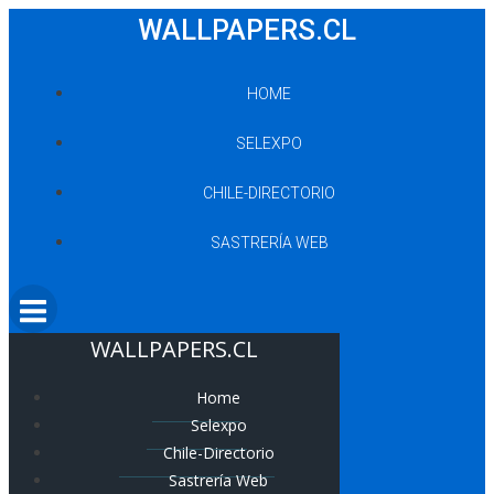
Saltar
WALLPAPERS.CL
al
contenido
HOME
SELEXPO
CHILE-DIRECTORIO
SASTRERÍA WEB
WALLPAPERS.CL
Home
Selexpo
Chile-Directorio
Sastrería Web