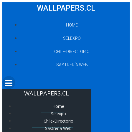
Saltar
WALLPAPERS.CL
al
contenido
HOME
SELEXPO
CHILE-DIRECTORIO
SASTRERÍA WEB
WALLPAPERS.CL
Home
Selexpo
Chile-Directorio
Sastrería Web