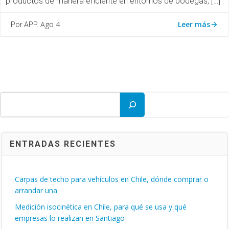
productos de manera eficiente en entornos de bodegas, […]
Leer más
Ago 4
Por APP.
Buscar
ENTRADAS RECIENTES
Carpas de techo para vehículos en Chile, dónde comprar o
arrandar una
Medición isocinética en Chile, para qué se usa y qué
empresas lo realizan en Santiago