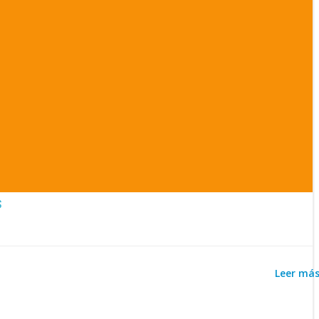
s
Leer má