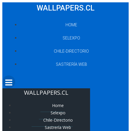
Saltar
WALLPAPERS.CL
al
contenido
HOME
SELEXPO
CHILE-DIRECTORIO
SASTRERÍA WEB
WALLPAPERS.CL
Home
Selexpo
Chile-Directorio
Sastrería Web