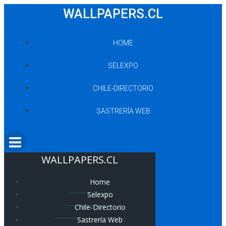
Saltar
WALLPAPERS.CL
al
contenido
HOME
SELEXPO
CHILE-DIRECTORIO
SASTRERÍA WEB
WALLPAPERS.CL
Home
Selexpo
Chile-Directorio
Sastrería Web