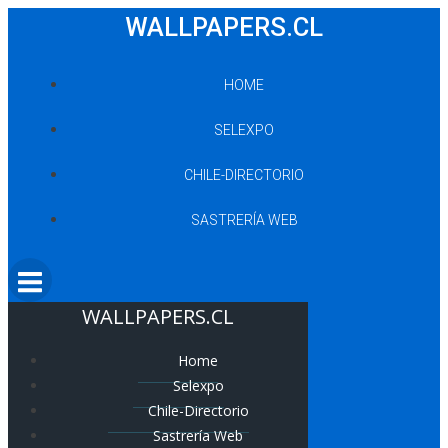
Saltar
WALLPAPERS.CL
al
contenido
HOME
SELEXPO
CHILE-DIRECTORIO
SASTRERÍA WEB
WALLPAPERS.CL
Home
Selexpo
Chile-Directorio
Sastrería Web