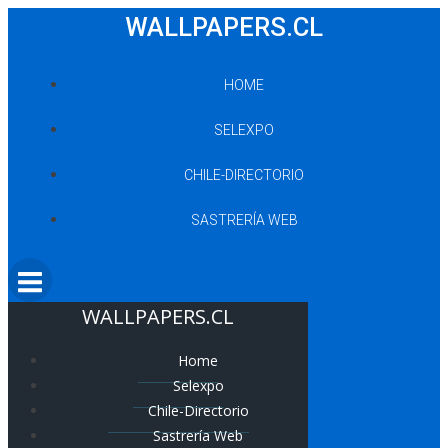
Saltar
WALLPAPERS.CL
al
contenido
HOME
SELEXPO
CHILE-DIRECTORIO
SASTRERÍA WEB
WALLPAPERS.CL
Home
Selexpo
Chile-Directorio
Sastrería Web