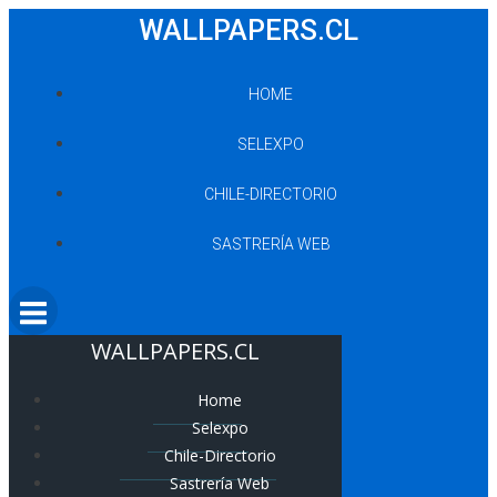
Saltar
WALLPAPERS.CL
al
contenido
HOME
SELEXPO
CHILE-DIRECTORIO
SASTRERÍA WEB
WALLPAPERS.CL
Home
Selexpo
Chile-Directorio
Sastrería Web