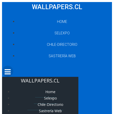
Saltar
WALLPAPERS.CL
al
contenido
HOME
SELEXPO
CHILE-DIRECTORIO
SASTRERÍA WEB
WALLPAPERS.CL
Home
Selexpo
Chile-Directorio
Sastrería Web