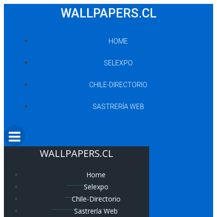
Saltar
WALLPAPERS.CL
al
contenido
HOME
SELEXPO
CHILE-DIRECTORIO
SASTRERÍA WEB
WALLPAPERS.CL
Home
Selexpo
Chile-Directorio
Sastrería Web