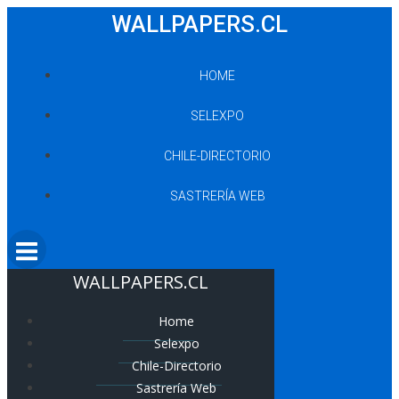
Saltar
WALLPAPERS.CL
al
contenido
HOME
SELEXPO
CHILE-DIRECTORIO
SASTRERÍA WEB
WALLPAPERS.CL
Home
Selexpo
Chile-Directorio
Sastrería Web