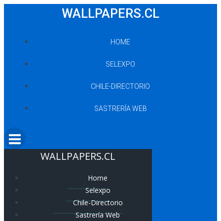
Saltar
WALLPAPERS.CL
al
contenido
HOME
SELEXPO
CHILE-DIRECTORIO
SASTRERÍA WEB
WALLPAPERS.CL
Home
Selexpo
Chile-Directorio
Sastrería Web