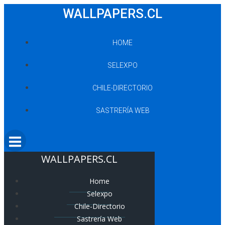
Saltar
WALLPAPERS.CL
al
contenido
HOME
SELEXPO
CHILE-DIRECTORIO
SASTRERÍA WEB
WALLPAPERS.CL
Home
Selexpo
Chile-Directorio
Sastrería Web