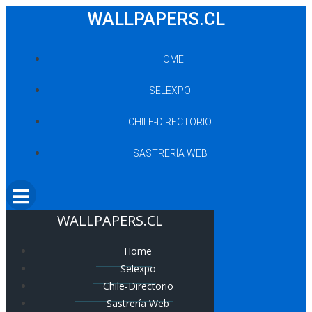
Saltar
WALLPAPERS.CL
al
contenido
HOME
SELEXPO
CHILE-DIRECTORIO
SASTRERÍA WEB
WALLPAPERS.CL
Home
Selexpo
Chile-Directorio
Sastrería Web