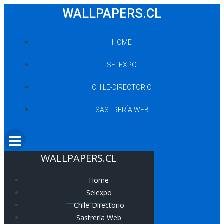
Saltar
WALLPAPERS.CL
al
contenido
HOME
SELEXPO
CHILE-DIRECTORIO
SASTRERÍA WEB
WALLPAPERS.CL
Home
Selexpo
Chile-Directorio
Sastrería Web