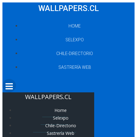
Saltar
WALLPAPERS.CL
al
contenido
HOME
SELEXPO
CHILE-DIRECTORIO
SASTRERÍA WEB
WALLPAPERS.CL
Home
Selexpo
Chile-Directorio
Sastrería Web