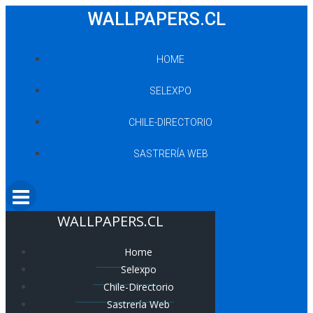
Saltar
WALLPAPERS.CL
al
contenido
HOME
SELEXPO
CHILE-DIRECTORIO
SASTRERÍA WEB
WALLPAPERS.CL
Home
Selexpo
Chile-Directorio
Sastrería Web