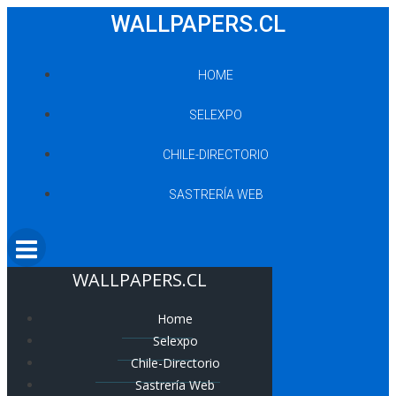
Saltar
WALLPAPERS.CL
al
contenido
HOME
SELEXPO
CHILE-DIRECTORIO
SASTRERÍA WEB
WALLPAPERS.CL
Home
Selexpo
Chile-Directorio
Sastrería Web