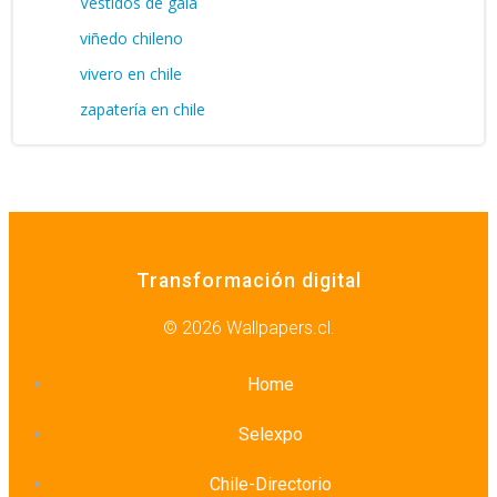
Vestidos de gala
viñedo chileno
vivero en chile
zapatería en chile
Transformación digital
© 2026 Wallpapers.cl.
Home
Selexpo
Chile-Directorio