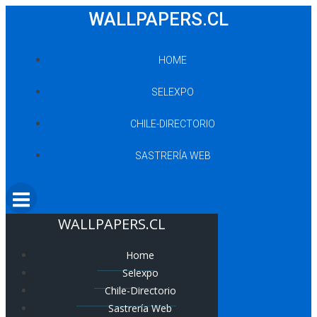
Saltar
WALLPAPERS.CL
al
contenido
HOME
SELEXPO
CHILE-DIRECTORIO
SASTRERÍA WEB
WALLPAPERS.CL
Home
Selexpo
Chile-Directorio
Sastrería Web