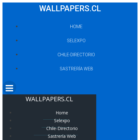
Saltar
WALLPAPERS.CL
al
contenido
HOME
SELEXPO
CHILE-DIRECTORIO
SASTRERÍA WEB
WALLPAPERS.CL
Home
Selexpo
Chile-Directorio
Sastrería Web