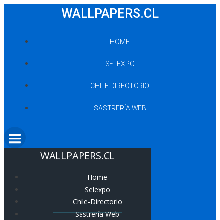
Saltar
WALLPAPERS.CL
al
contenido
HOME
SELEXPO
CHILE-DIRECTORIO
SASTRERÍA WEB
WALLPAPERS.CL
Home
Selexpo
Chile-Directorio
Sastrería Web