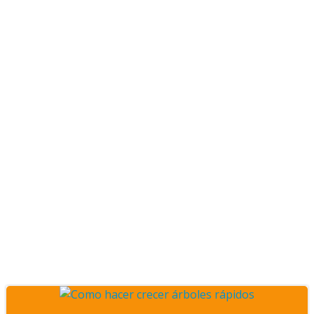
Posts bosques
miyawaki