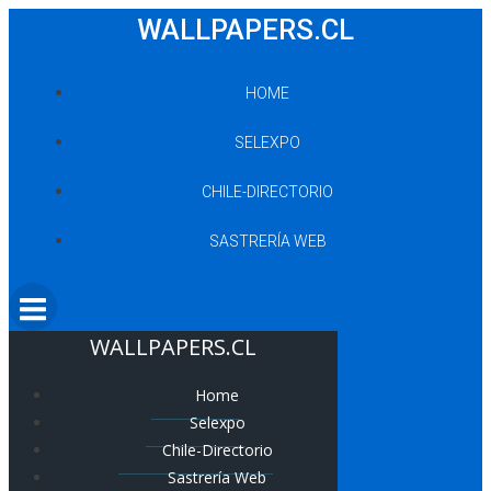
Saltar
WALLPAPERS.CL
al
contenido
HOME
SELEXPO
CHILE-DIRECTORIO
SASTRERÍA WEB
WALLPAPERS.CL
Home
Selexpo
Chile-Directorio
Sastrería Web