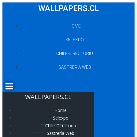
Saltar
WALLPAPERS.CL
al
contenido
HOME
SELEXPO
CHILE-DIRECTORIO
SASTRERÍA WEB
WALLPAPERS.CL
Home
Selexpo
Chile-Directorio
Sastrería Web