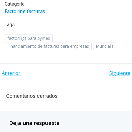
Categorìa
Factoring facturas
Tags
factorings para pymes
Financiamiento de facturas para empresas
Mundialis
Navegación
Navegación
Anterior
Siguiente
de
de
entradas
entradas
Comentarios cerrados
Deja una respuesta