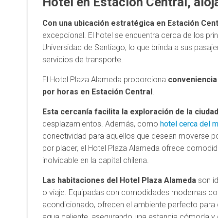
Hotel en Estación Central, aloj
Con una ubicación estratégica en Estación Cent
excepcional. El hotel se encuentra cerca de los prin
Universidad de Santiago, lo que brinda a sus pasaj
servicios de transporte.
El Hotel Plaza Alameda proporciona
conveniencia
por horas en Estación Central
.
Esta cercanía facilita la exploración de la ciud
desplazamientos. Además, como
hotel cerca del 
conectividad para aquellos que desean moverse po
por placer, el Hotel Plaza Alameda ofrece comodida
inolvidable en la capital chilena.
Las habitaciones del Hotel Plaza Alameda
son id
o viaje. Equipadas con comodidades modernas como t
acondicionado, ofrecen el ambiente perfecto para
agua caliente, asegurando una estancia cómoda y 