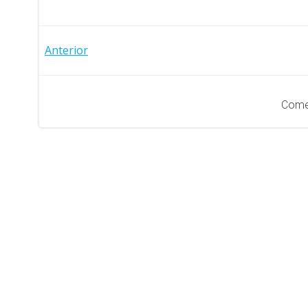
Navegación
Anterior
de
entradas
Come