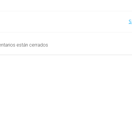
Navegación
S
de
entradas
ntarios están cerrados