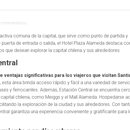
commentarios
 activa comuna de la capital, que sirve como punto de partida y
nte puerta de entrada o salida, el Hotel Plaza Alameda destaca c
s que desean explorar la capital chilena y sus alrededores.
entral
 ventajas significativas para los viajeros que visitan Santi
 esta área brinda acceso rápido y fácil a una variedad de servic
uses y ferrocarriles. Además, Estación Central se encuentra cer
a capital chilena, como Meiggs y el Mall Alameda. Hospedarse aq
acilitando la exploración de la ciudad y sus alrededores. Con tan
tral garantiza una experiencia conveniente y gratificante para 