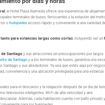
amiento por días y horas
ral
, el Hotel Plaza Alameda ofrece una experiencia de alojamie
cipales terminales de buses, ferrocarriles y la estación del metr
eros o
huéspedes
acceso rápido y conveniente a una variedad d
 tanto para estancias largas como cortas
, incluyendo ser un
ad de Santiago
y sus atracciones sin preocupaciones por largos
metro de Santiago
y a los terminales de buses, garantiza una exc
r Santiago y sus alrededores. Ya sea que estés aquí por negoc
d, conveniencia y una ubicación privilegiada para una estancia
eales para el descanso y la relajación después de un día de tur
elevisores inteligentes, Wi-Fi de alta velocidad y aire
 descansar. Además, cada habitación cuenta con baño privado 
conveniente para los huéspedes.