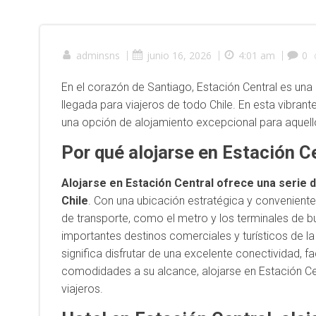
adminsns
|
junio 16, 2026
|
4:01 am
|
0
En el corazón de Santiago, Estación Central es una
llegada para viajeros de todo Chile. En esta vibra
una opción de alojamiento excepcional para aquello
Por qué alojarse en Estación C
Alojarse en Estación Central ofrece una serie de
Chile
. Con una ubicación estratégica y conveniente,
de transporte, como el metro y los terminales de b
importantes destinos comerciales y turísticos de l
significa disfrutar de una excelente conectividad, f
comodidades a su alcance, alojarse en Estación Cen
viajeros.