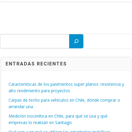
Buscar
ENTRADAS RECIENTES
Características de los pavimentos super planos: resistencia y
alto rendimiento para proyectos
Carpas de techo para vehículos en Chile, dónde comprar o
arrandar una
Medición isocinética en Chile, para qué se usa y qué
empresas lo realizan en Santiago
Qué son y en qué se utilizan las estanterías metálicas