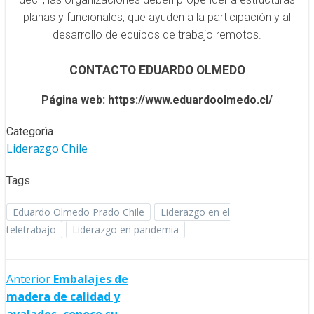
planas y funcionales, que ayuden a la participación y al
desarrollo de equipos de trabajo remotos.
CONTACTO EDUARDO OLMEDO
Página web: https://www.eduardoolmedo.cl/
Categorìa
Liderazgo Chile
Tags
Eduardo Olmedo Prado Chile
Liderazgo en el
teletrabajo
Liderazgo en pandemia
Navegación
Anterior
Embalajes de
madera de calidad y
de
avalados, conoce su