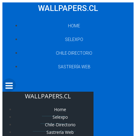
Saltar
WALLPAPERS.CL
al
contenido
HOME
SELEXPO
CHILE-DIRECTORIO
SASTRERÍA WEB
WALLPAPERS.CL
Home
Selexpo
Chile-Directorio
Sastrería Web