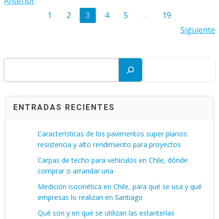
Posts
Anterior
Posts
navigation
Page
Page
Page
Page
Page
1
2
4
5
19
Page
3
…
navigation
Posts
Siguiente
navigation
Buscar
ENTRADAS RECIENTES
Características de los pavimentos super planos:
resistencia y alto rendimiento para proyectos
Carpas de techo para vehículos en Chile, dónde
comprar o arrandar una
Medición isocinética en Chile, para qué se usa y qué
empresas lo realizan en Santiago
Qué son y en qué se utilizan las estanterías