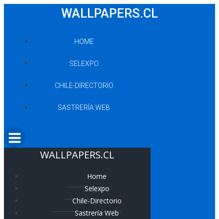
Saltar
WALLPAPERS.CL
al
contenido
HOME
SELEXPO
CHILE-DIRECTORIO
SASTRERÍA WEB
WALLPAPERS.CL
Home
Selexpo
Chile-Directorio
Sastrería Web