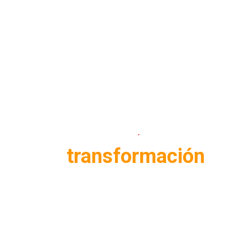
Wallpapers
.
Cl
Blog
transformación
digital de las empresas
Blog de empresas, emprendimiento y negocios
digitales