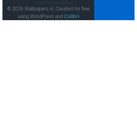
© 2026 Wallpapers.cl. Created for free
Colibri
using WordPress and