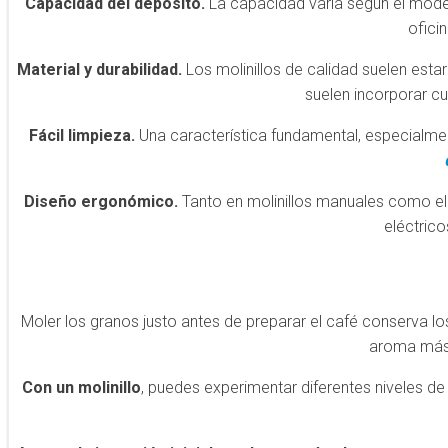
Capacidad del depósito.
La capacidad varía según el mode
ofici
Material y durabilidad.
Los molinillos de calidad suelen esta
suelen incorporar cu
Fácil limpieza.
Una característica fundamental, especialment
Diseño ergonómico.
Tanto en molinillos manuales como eléc
eléctrico
Moler los granos justo antes de preparar el café conserva l
aroma más 
Con un molinillo
, puedes experimentar diferentes niveles d