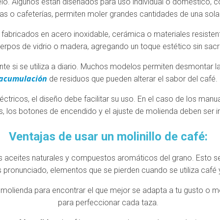
lo. Algunos están diseñados para uso individual o doméstico, 
nas o cafeterías, permiten moler grandes cantidades de una sola
r fabricados en acero inoxidable, cerámica o materiales resisten
erpos de vidrio o madera, agregando un toque estético sin sacri
e si se utiliza a diario. Muchos modelos permiten desmontar las
acumulación
de residuos que pueden alterar el sabor del café.
tricos, el diseño debe facilitar su uso. En el caso de los manu
s, los botones de encendido y el ajuste de molienda deben ser in
Ventajas de usar un molinillo de café:
os aceites naturales y compuestos aromáticos del grano. Esto se
pronunciado, elementos que se pierden cuando se utiliza café 
e molienda para encontrar el que mejor se adapta a tu gusto o m
para perfeccionar cada taza.