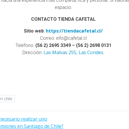
so hacia una experiencia más completa, rica y personal. Si valora
espacio.
CONTACTO TIENDA CAFETAL
https://tiendacafetal.cl/
Sitio web
:
Correo: info@cafetal.cl
Teléfono:
(56 2) 2695 3349 – (56 2) 2698 0131
Las Malvas 255, Las Condes
Dirección:
.
n chile
necesario realizar uno
amiones en Santiago de Chile?