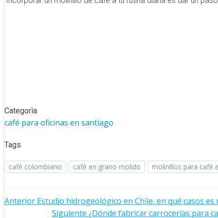
Incorporar un molinillo de café a tu rutina diaria es dar un pa
Categorìa
café para oficinas en santiago
Tags
café colombiano
café en grano molido
molinillos para café e
Navegación
Anterior
Estudio hidrogeológico en Chile, en qué casos es 
Navegación
Siguiente
¿Dónde fabricar carrocerías para c
de