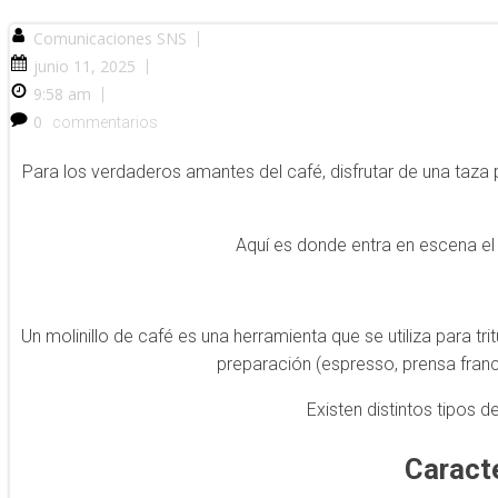
Comunicaciones SNS
|
junio 11, 2025
|
9:58 am
|
0
commentarios
Para los verdaderos amantes del café, disfrutar de una taza
Aquí es donde entra en escena el 
Un molinillo de café es una herramienta que se utiliza para 
preparación (espresso, prensa frances
Existen distintos tipos 
Caracte