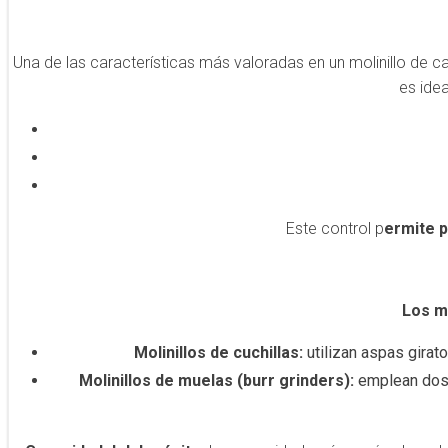
Una de las características más valoradas en un molinillo de caf
es idea
Este control p
ermite p
Los m
Molinillos de cuchillas:
utilizan aspas girat
Molinillos de muelas (burr grinders):
emplean dos 