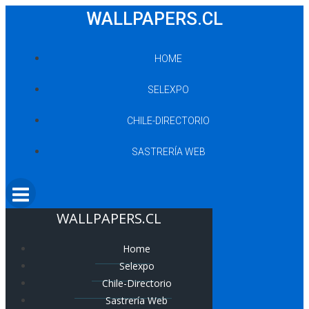
Saltar
WALLPAPERS.CL
al
contenido
HOME
SELEXPO
CHILE-DIRECTORIO
SASTRERÍA WEB
WALLPAPERS.CL
Home
Selexpo
Chile-Directorio
Sastrería Web