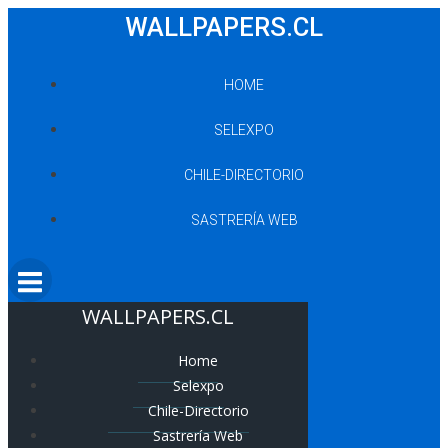
Saltar
WALLPAPERS.CL
al
contenido
HOME
SELEXPO
CHILE-DIRECTORIO
SASTRERÍA WEB
WALLPAPERS.CL
Home
Selexpo
Chile-Directorio
Sastrería Web