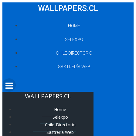
Saltar
WALLPAPERS.CL
al
contenido
HOME
SELEXPO
CHILE-DIRECTORIO
SASTRERÍA WEB
WALLPAPERS.CL
Home
Selexpo
Chile-Directorio
Sastrería Web