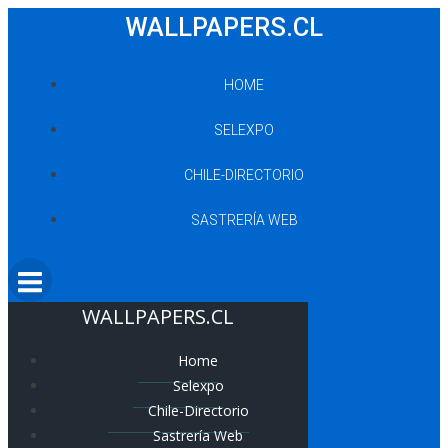
Saltar
WALLPAPERS.CL
al
contenido
HOME
SELEXPO
CHILE-DIRECTORIO
SASTRERÍA WEB
WALLPAPERS.CL
Home
Selexpo
Chile-Directorio
Sastrería Web