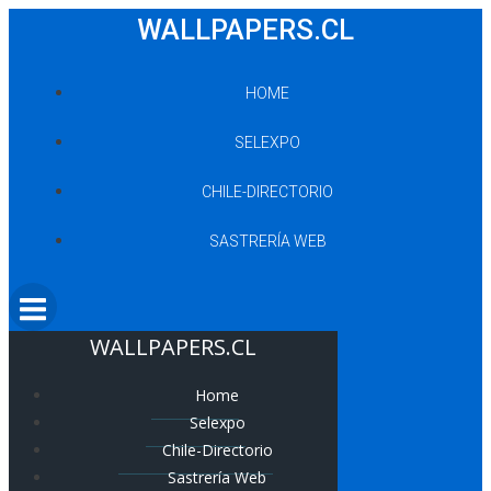
Saltar
WALLPAPERS.CL
al
contenido
HOME
SELEXPO
CHILE-DIRECTORIO
SASTRERÍA WEB
WALLPAPERS.CL
Home
Selexpo
Chile-Directorio
Sastrería Web