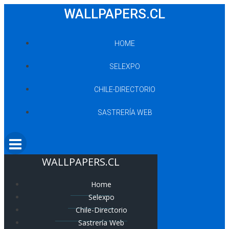
Saltar
WALLPAPERS.CL
al
contenido
HOME
SELEXPO
CHILE-DIRECTORIO
SASTRERÍA WEB
WALLPAPERS.CL
Home
Selexpo
Chile-Directorio
Sastrería Web