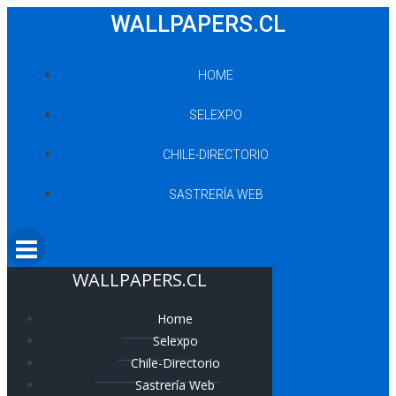
Saltar
WALLPAPERS.CL
al
contenido
HOME
SELEXPO
CHILE-DIRECTORIO
SASTRERÍA WEB
WALLPAPERS.CL
Home
Selexpo
Chile-Directorio
Sastrería Web