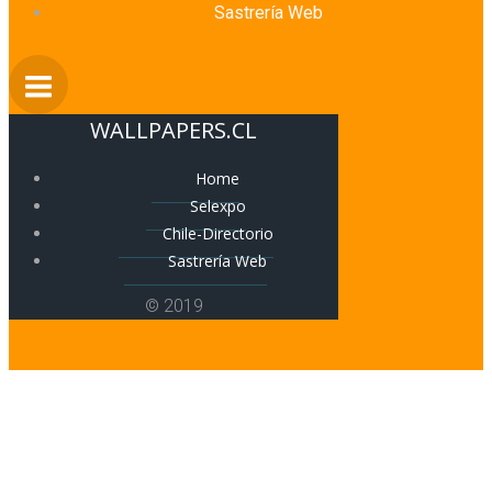
Sastrería Web
WALLPAPERS.CL
Home
Selexpo
Chile-Directorio
Sastrería Web
© 2019