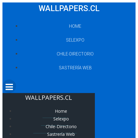
Saltar
WALLPAPERS.CL
al
contenido
HOME
SELEXPO
CHILE-DIRECTORIO
SASTRERÍA WEB
WALLPAPERS.CL
Home
Selexpo
Chile-Directorio
Sastrería Web