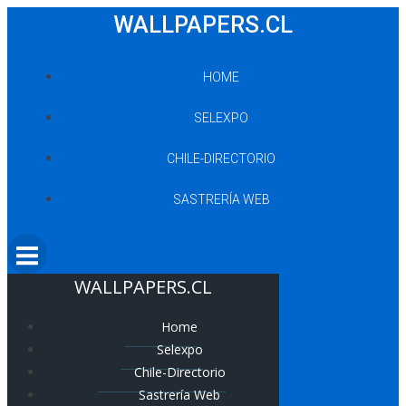
Saltar
WALLPAPERS.CL
al
contenido
HOME
SELEXPO
CHILE-DIRECTORIO
SASTRERÍA WEB
WALLPAPERS.CL
Home
Selexpo
Chile-Directorio
Sastrería Web