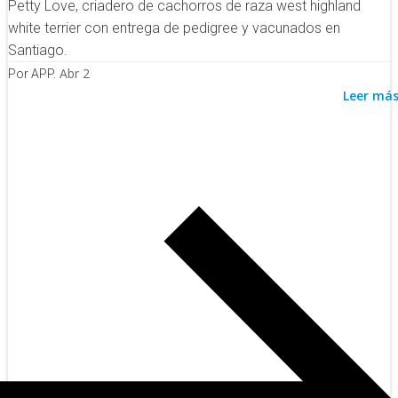
Petty Love, criadero de cachorros de raza west highland
white terrier con entrega de pedigree y vacunados en
Santiago.
Abr 2
Por APP.
Leer má