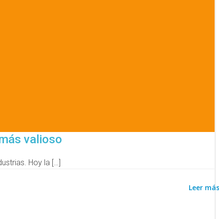
 más valioso
strias. Hoy la […]
Leer má