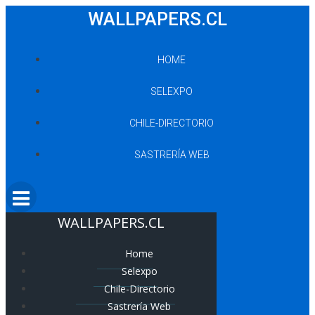
Saltar
WALLPAPERS.CL
al
contenido
HOME
SELEXPO
CHILE-DIRECTORIO
SASTRERÍA WEB
WALLPAPERS.CL
Home
Selexpo
Chile-Directorio
Sastrería Web