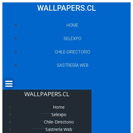
Saltar
WALLPAPERS.CL
al
contenido
HOME
SELEXPO
CHILE-DIRECTORIO
SASTRERÍA WEB
WALLPAPERS.CL
Home
Selexpo
Chile-Directorio
Sastrería Web