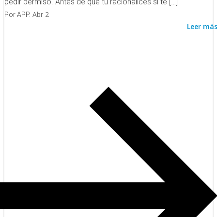
pedir permiso. Antes de que tú racionalices si te […]
Abr 2
Por APP.
Leer má