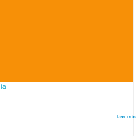
ia
Leer má