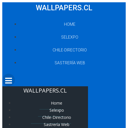
Saltar
WALLPAPERS.CL
al
contenido
HOME
SELEXPO
CHILE-DIRECTORIO
SASTRERÍA WEB
WALLPAPERS.CL
Home
Selexpo
Chile-Directorio
Sastrería Web