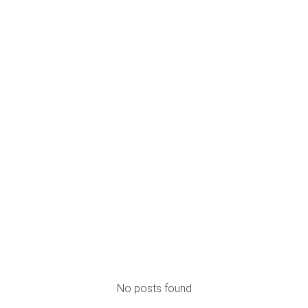
Posts Doctor Rodrigo
Pinto
No posts found