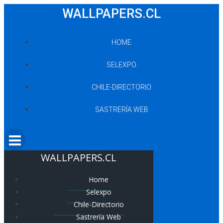
Saltar
WALLPAPERS.CL
al
contenido
HOME
SELEXPO
CHILE-DIRECTORIO
SASTRERÍA WEB
WALLPAPERS.CL
Home
Selexpo
Chile-Directorio
Sastrería Web